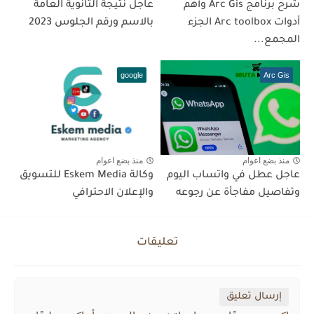
شرح برنامج Arc Gis وأهم
عاجل نتيجة الثانوية العامة
أدوات Arc toolbox الجزء
بالاسم ورقم الجلوس 2023
المجمع...
google
Arc Gis
منذ بضع اعوام
منذ بضع اعوام
عاجل عطل في واتساب اليوم
وكالة Eskem Media للتسويق
وتفاصيل مفاجأة عن رجوعه
والإعلان الاحترافي
تعليقات
إرسال تعليق